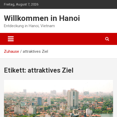
Zum
Freitag, August 7, 2026
Inhalt
springen
Willkommen in Hanoi
Entdeckung in Hanoi, Vietnam
Zuhause
attraktives Ziel
Etikett:
attraktives Ziel