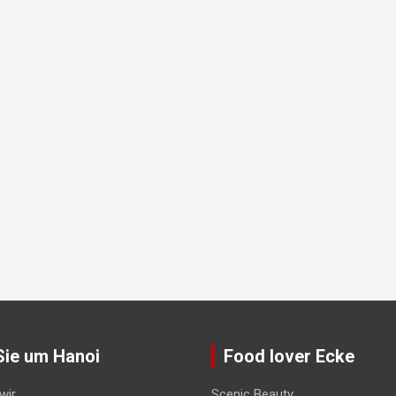
Sie um Hanoi
Food lover Ecke
wir
Scenic Beauty