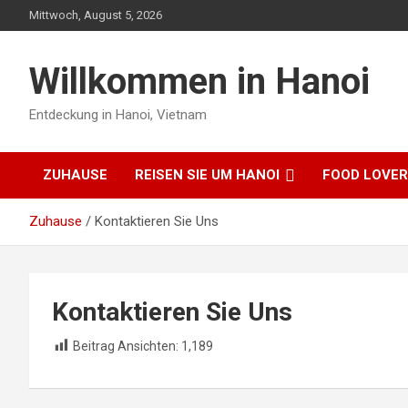
Zum
Mittwoch, August 5, 2026
Inhalt
springen
Willkommen in Hanoi
Entdeckung in Hanoi, Vietnam
ZUHAUSE
REISEN SIE UM HANOI
FOOD LOVER
Zuhause
Kontaktieren Sie Uns
Kontaktieren Sie Uns
Beitrag Ansichten:
1,189