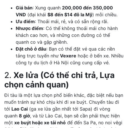
Giá bán
: Xung quanh
200,000 đến 350,000
VND
(đại khái
$8 đến $14 đô la Mỹ
) mỗi chiều.
Ưu điểm
: Thoải mái, rẻ, và có sẵn rộng rãi.
Nhược điểm
: Có thể không thoải mái cho hành
khách cao hơn, và những con đường có thể
quanh co và gập ghềnh.
Đặt chỗ ở đâu
: Bạn có thể đặt vé qua các nền
tảng trực tuyến như
Vexere
hoặc ở bến xe. Nhiều
công ty du lịch ở Hà Nội cũng cung cấp vé.
2.
Xe lửa (Có thể chi trả, Lựa
chọn cảnh quan)
Đi tàu là một lựa chọn phổ biến khác, đặc biệt nếu bạn
muốn tránh sự khó chịu khi đi xe buýt. Chuyến tàu đi
tới
Lao Cai
(ga xe lửa gần nhất tới Sapa) đi vòng
quanh
8 giờ
, và từ Lào Cai, bạn sẽ cần phải thực hiện
một
xe buýt hoặc xe tải nhỏ
để đến Sa Pa, no noi vêgi