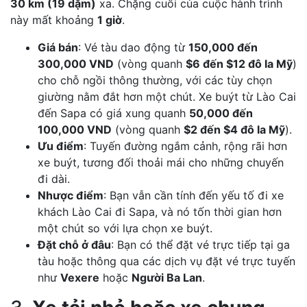
30 km (19 dặm)
xa. Chặng cuối của cuộc hành trình
này mất khoảng
1 giờ
.
Giá bán
: Vé tàu dao động từ
150,000 đến
300,000 VND
(vòng quanh
$6 đến $12 đô la Mỹ
)
cho chỗ ngồi thông thường, với các tùy chọn
giường nằm đắt hơn một chút. Xe buýt từ Lào Cai
đến Sapa có giá xung quanh
50,000 đến
100,000 VND
(vòng quanh
$2 đến $4 đô la Mỹ
).
Ưu điểm
: Tuyến đường ngắm cảnh, rộng rãi hơn
xe buýt, tương đối thoải mái cho những chuyến
đi dài.
Nhược điểm
: Bạn vẫn cần tính đến yếu tố đi xe
khách Lào Cai đi Sapa, và nó tốn thời gian hơn
một chút so với lựa chọn xe buýt.
Đặt chỗ ở đâu
: Bạn có thể đặt vé trực tiếp tại ga
tàu hoặc thông qua các dịch vụ đặt vé trực tuyến
như
Vexere
hoặc
Người Ba Lan
.