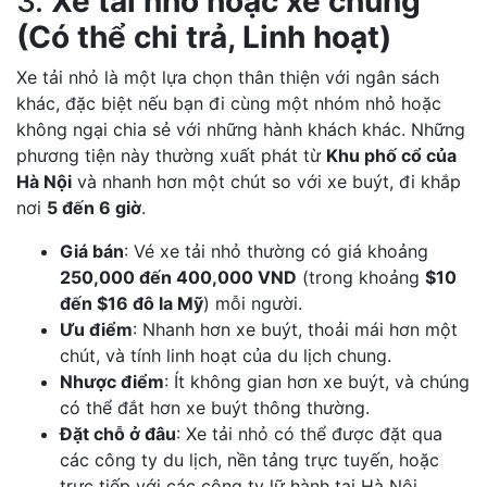
3.
Xe tải nhỏ hoặc xe chung
(Có thể chi trả, Linh hoạt)
Xe tải nhỏ là một lựa chọn thân thiện với ngân sách
khác, đặc biệt nếu bạn đi cùng một nhóm nhỏ hoặc
không ngại chia sẻ với những hành khách khác. Những
phương tiện này thường xuất phát từ
Khu phố cổ của
Hà Nội
và nhanh hơn một chút so với xe buýt, đi khắp
nơi
5 đến 6 giờ
.
Giá bán
: Vé xe tải nhỏ thường có giá khoảng
250,000 đến 400,000 VND
(trong khoảng
$10
đến $16 đô la Mỹ
) mỗi người.
Ưu điểm
: Nhanh hơn xe buýt, thoải mái hơn một
chút, và tính linh hoạt của du lịch chung.
Nhược điểm
: Ít không gian hơn xe buýt, và chúng
có thể đắt hơn xe buýt thông thường.
Đặt chỗ ở đâu
: Xe tải nhỏ có thể được đặt qua
các công ty du lịch, nền tảng trực tuyến, hoặc
trực tiếp với các công ty lữ hành tại Hà Nội.