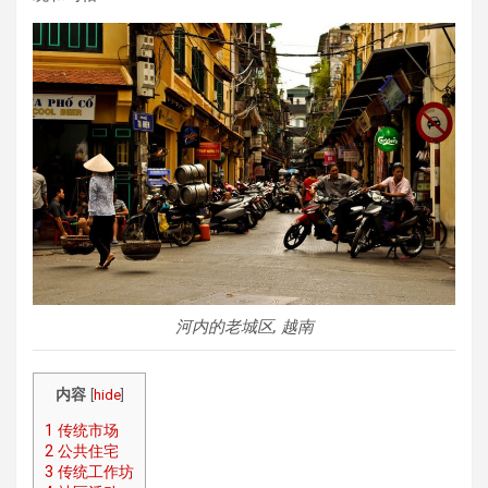
河内的老城区, 越南
内容
[
hide
]
1
传统市场
2
公共住宅
3
传统工作坊