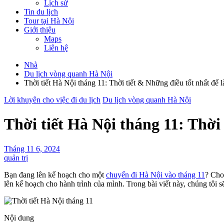
Lịch sử
Tin du lịch
Tour tại Hà Nội
Giới thiệu
Maps
Liên hệ
Nhà
Du lịch vòng quanh Hà Nội
Thời tiết Hà Nội tháng 11: Thời tiết & Những điều tốt nhất để 
Lời khuyên cho việc đi du lịch
Du lịch vòng quanh Hà Nội
Thời tiết Hà Nội tháng 11: Thời
Tháng 11 6, 2024
quản trị
Bạn đang lên kế hoạch cho một
chuyến đi Hà Nội vào tháng 11
? Cho 
lên kế hoạch cho hành trình của mình. Trong bài viết này, chúng tôi
Nội dung