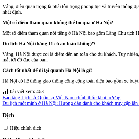
Vâng, điều quan trọng là phải tôn trọng phong tục và truyền thống đ
nhất định.
Một số điểm tham quan không thể bỏ qua ở Hà Nội?
Một số điểm tham quan nổi tiếng ở Hà Nội bao gồm Lăng Chủ tịch 
Du lịch Hà Nội tháng 11 có an toàn không??
Vâng, Hà Nội được coi là điểm đến an toàn cho du khách. Tuy nhiên,
mắt tới đồ đạc của bạn.
Cách tốt nhất để đi lại quanh Hà Nội là gì?
Hà Nội có hệ thống giao thông công cộng toàn diện bao gồm xe buýt,
bài viết xem:
463
bài
Bảo tàng Lịch sử Quân sự Việt Nam chính thức khai trương
Du lịch một mình ở Hà Nội: Hướng dẫn dành cho khách truy cập lần
chuyển
hướng
Dịch
Hiệu chỉnh dịch