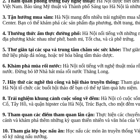
2. Tham quan phòng trưng bày nghệ thuật:
Hà Nội được biết đến 
Việt Nam. Bảo tàng Mỹ thuật và Thành phố Sáng tạo Hà Nội là những 
3. Tận hưởng mua sắm:
Hà Nội mang đến nhiều trải nghiệm mua sắ
Center. Bạn có thể khám phá các sản phẩm địa phương, thời trang, t
4. Thưởng thức ẩm thực đường phố:
Hà Nội nổi tiếng với những 
địa phương khác nhau như phở, banh mi, Tốt cha, và cà phê trứng.
5. Thư giãn tại các spa và trung tâm chăm sóc sức khỏe:
Thư giãn
thử liệu pháp đá nóng, hoặc trẻ hóa bằng tắm thảo dược.
6. Khám phá múa rối nước:
Hà Nội nổi tiếng với nghệ thuật múa rố
nước. Đừng bỏ lỡ Nhà hát múa rối nước Thăng Long.
7. Hãy thử các nghề thủ công và hội thảo truyền thống:
Tham gia 
Hà Nội tổ chức các buổi hội thảo để bạn có thể tự làm quà lưu niệm.
8. Trải nghiệm khung cảnh cuộc sống về đêm:
Hà Nội có cuộc sốn
Cổ, Tây Hồ, và quận hipster của Hà Nội, Trúc Bạch, cho một đêm vu
9. Tham quan các điểm tham quan lân cận:
Thực hiện các chuyến 
cảnh và khám phá thêm những kỳ quan thiên nhiên và văn hóa của V
10. Tham gia lớp học nấu ăn:
Học nấu các món ăn truyền thống Việ
số kỹ năng nấu nướng.