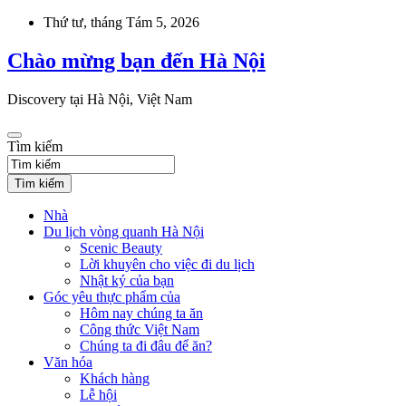
Skip
Thứ tư, tháng Tám 5, 2026
to
content
Chào mừng bạn đến Hà Nội
Discovery tại Hà Nội, Việt Nam
Tìm kiếm
Tìm kiếm
Nhà
Du lịch vòng quanh Hà Nội
Scenic Beauty
Lời khuyên cho việc đi du lịch
Nhật ký của bạn
Góc yêu thực phẩm của
Hôm nay chúng ta ăn
Công thức Việt Nam
Chúng ta đi đâu để ăn?
Văn hóa
Khách hàng
Lễ hội