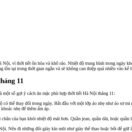
Nội, vì thời tiết ôn hòa và khô ráo. Nhiệt độ trung bình trong ngày k
 tồn tại trong thời gian ngắn và sẽ không can thiệp quá nhiều vào kế 
tháng 11
một số gợi ý cách ăn mặc phù hợp thời tiết Hà Nội tháng 11:
độ có thể thay đổi trong ngày. Bắt đầu với một lớp áo nhẹ như áo sơ mi
o khoác nhẹ để thêm ấm áp.
 chân của bạn khỏi nhiệt độ mát hơn. Quần jean, quần dài, hoặc quần l
 Nội. Nên đi những đôi giày kín mũi như giày thể thao hoặc bốt để giữ 