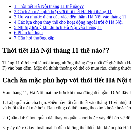
1
Thời tiết Hà Nội tháng 11 thế nào??
2
Cách ăn mặc phù hợp với thời tiết Hà Nội tháng 11
3
Ưu và nhược điểm của việc đến thăm Hà Nội vào tháng 11
4
Các lựa chọn thay thế cho hoạt động ngoài trời ở Hà Nội
5
Những lưu ý khi du lịch Hà Nội vào tháng 11
6
Phần kết luận
7
Câu hỏi thường gặp
Thời tiết Hà Nội tháng 11 thế nào??
Tháng 11 được coi là một trong những tháng đẹp nhất để ghé thăm Hà 
F) vào ban đêm. Mặc dù thỉnh thoảng có thể có mưa rào, chúng thường
Cách ăn mặc phù hợp với thời tiết Hà Nội 
Vào tháng 11, Hà Nội mát mẻ hơn khi mùa đông đến gần. Dưới đây là 
1. Lớp quần áo của bạn: Điều này rất cần thiết vào tháng 11 vì nhiệt 
và buổi tối mát mẻ hơn. Bạn cũng có thể mang theo áo khoác hoặc á
2. Quần dài: Chọn quần dài thay vì quần short hoặc váy để bảo vệ đôi
3. giày dép: Giày thoải mái là điều không thể thiếu khi khám phá Hà