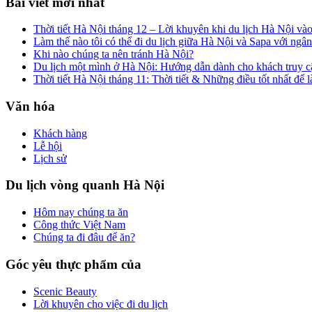
Bài viết mới nhất
Thời tiết Hà Nội tháng 12 – Lời khuyên khi du lịch Hà Nội vào
Làm thế nào tôi có thể đi du lịch giữa Hà Nội và Sapa với ngâ
Khi nào chúng ta nên tránh Hà Nội?
Du lịch một mình ở Hà Nội: Hướng dẫn dành cho khách truy c
Thời tiết Hà Nội tháng 11: Thời tiết & Những điều tốt nhất để 
Văn hóa
Khách hàng
Lễ hội
Lịch sử
Du lịch vòng quanh Hà Nội
Hôm nay chúng ta ăn
Công thức Việt Nam
Chúng ta đi đâu để ăn?
Góc yêu thực phẩm của
Scenic Beauty
Lời khuyên cho việc đi du lịch