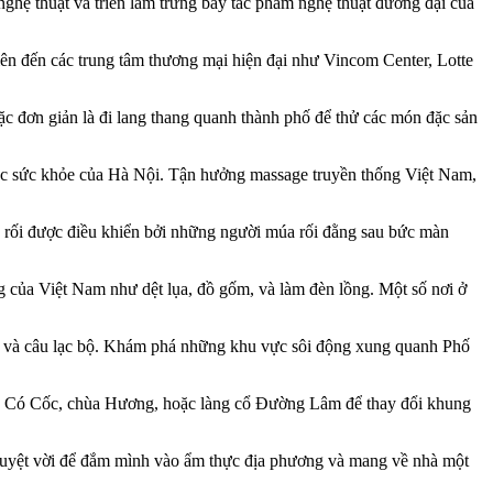
ghệ thuật và triển lãm trưng bày tác phẩm nghệ thuật đương đại của
n đến các trung tâm thương mại hiện đại như Vincom Center, Lotte
 đơn giản là đi lang thang quanh thành phố để thử các món đặc sản
sóc sức khỏe của Hà Nội. Tận hưởng massage truyền thống Việt Nam,
on rối được điều khiển bởi những người múa rối đằng sau bức màn
g của Việt Nam như dệt lụa, đồ gốm, và làm đèn lồng. Một số nơi ở
, và câu lạc bộ. Khám phá những khu vực sôi động xung quanh Phố
g, Có Cốc, chùa Hương, hoặc làng cổ Đường Lâm để thay đổi khung
 tuyệt vời để đắm mình vào ẩm thực địa phương và mang về nhà một