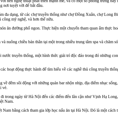
với nền nghệ thuật phát triển mạnh mẽ, và có một số phòng trưng bày n
nơi tuyệt vời để bắt đầu.
m đa dạng, từ các chợ truyền thống như chợ Đồng Xuân, chợ Long Biê
hủ công mỹ nghệ, và hơn thế nữa.
món ăn đường phố ngon. Thực hiện một chuyến tham quan ẩm thực hoặc
 và nuông chiều bản thân tại một trong nhiều trung tâm spa và chăm 
i nước truyền thống, một hình thức giải trí độc đáo trong đó những c
các hoạt động thực hành để tìm hiểu về các nghề thủ công truyền thốn
g về đêm sôi động với những quán bar nhộn nhịp, địa điểm nhạc sống
i vẻ.
đi trong ngày từ Hà Nội đến các điểm đến lân cận như Vịnh Hạ Lon
iệt Nam.
t Nam bằng cách tham gia lớp học nấu ăn tại Hà Nội. Đó là một cách