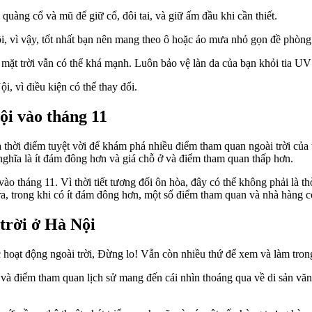
quàng cổ và mũ để giữ cổ, đôi tai, và giữ ấm đầu khi cần thiết.
 vì vậy, tốt nhất bạn nên mang theo ô hoặc áo mưa nhỏ gọn đề phòng
ặt trời vẫn có thể khá mạnh. Luôn bảo vệ làn da của bạn khỏi tia UV 
i, vì điều kiện có thể thay đổi.
i vào tháng 11
là thời điểm tuyệt vời để khám phá nhiều điểm tham quan ngoài trời 
nghĩa là ít đám đông hơn và giá chỗ ở và điểm tham quan thấp hơn.
o tháng 11. Vì thời tiết tương đối ôn hòa, đây có thể không phải là t
a, trong khi có ít đám đông hơn, một số điểm tham quan và nhà hàng c
 trời ở Hà Nội
c hoạt động ngoài trời, Đừng lo! Vẫn còn nhiều thứ để xem và làm tron
và điểm tham quan lịch sử mang đến cái nhìn thoáng qua về di sản vă