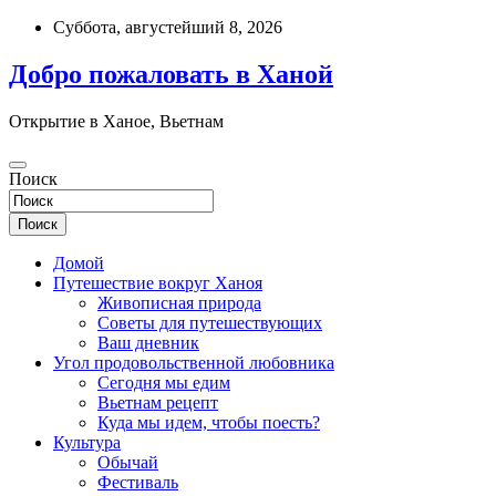
перейти
Суббота, августейший 8, 2026
к
содержанию
Добро пожаловать в Ханой
Открытие в Ханое, Вьетнам
Поиск
Поиск
Домой
Путешествие вокруг Ханоя
Живописная природа
Советы для путешествующих
Ваш дневник
Угол продовольственной любовника
Сегодня мы едим
Вьетнам рецепт
Куда мы идем, чтобы поесть?
Культура
Обычай
Фестиваль