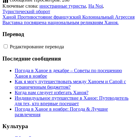
Ключевые слова:
иностранные туристы
,
Ha Noi
,
Туристический оборот
сообщение
Ханой Противостояние французский Колониальный Агрессия
Выставка посвящена национальным реликвиям Ханоя.
навигации
Перевод
Редактирование перевода
Последние сообщения
Погода в Ханое в декабре – Советы по посещению
Ханоя в ноябре
Как я могу путешествовать между Ханоем и Сапой с
ограниченным бюджетом?
Когда нам следует избегать Ханоя?
Индивидуальное путешествие в Ханое: Путеводитель
для тех, кто впервые посещает
Погода в Ханое в ноябре: Погода & Лучшие
развлечения
Культура