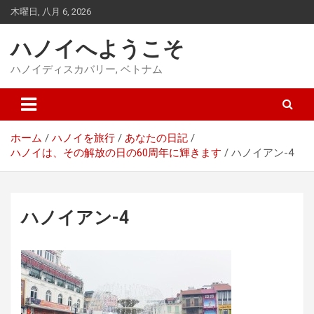
コ
木曜日, 八月 6, 2026
ン
テ
ハノイへようこそ
ン
ツ
ハノイディスカバリー, ベトナム
に
ス
キ
ッ
ホーム
ハノイを旅行
あなたの日記
プ
ハノイは、その解放の日の60周年に輝きます
ハノイアン-4
ハノイアン-4