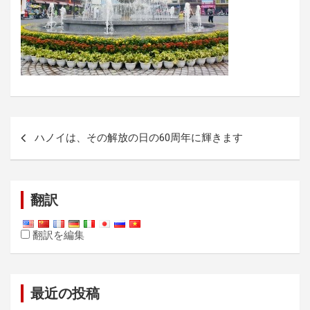
投
ハノイは、その解放の日の60周年に輝きます
稿
ナ
ビ
翻訳
ゲ
ー
翻訳を編集
シ
ョ
最近の投稿
ン