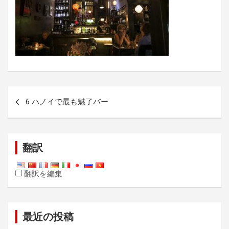
投
6 ハノイで最も魅了バー
稿
ナ
ビ
翻訳
ゲ
ー
翻訳を編集
シ
ョ
最近の投稿
ン