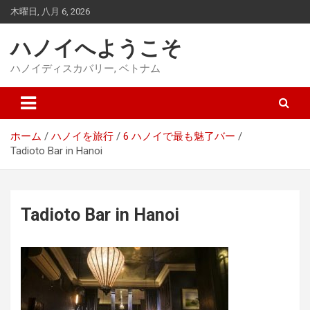
コ
木曜日, 八月 6, 2026
ン
テ
ハノイへようこそ
ン
ツ
ハノイディスカバリー, ベトナム
に
ス
キ
ッ
ホーム
ハノイを旅行
6 ハノイで最も魅了バー
プ
Tadioto Bar in Hanoi
Tadioto Bar in Hanoi