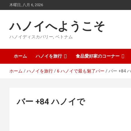
コ
木曜日, 八月 6, 2026
ン
テ
ン
ハノイへようこそ
ツ
に
ハノイディスカバリー, ベトナム
ス
キ
ッ
ホーム
ハノイを旅行
食品愛好家のコーナー
プ
ホーム
ハノイを旅行
6 ハノイで最も魅了バー
バー +84
バー +84 ハノイで