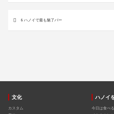
投
6 ハノイで最も魅了バー
稿
ナ
ビ
ゲ
ー
シ
ョ
ン
文化
ハノイ
カスタム
今日は食べ