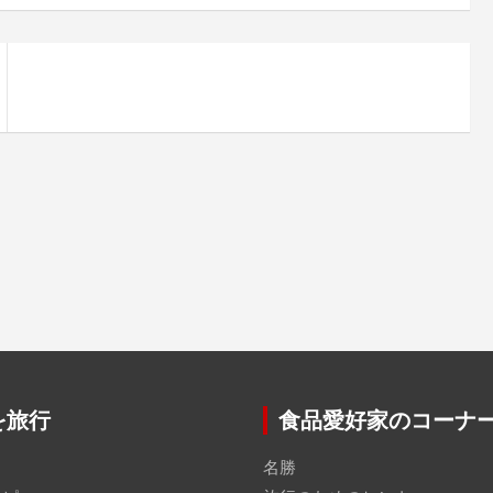
を旅行
食品愛好家のコーナ
る
名勝