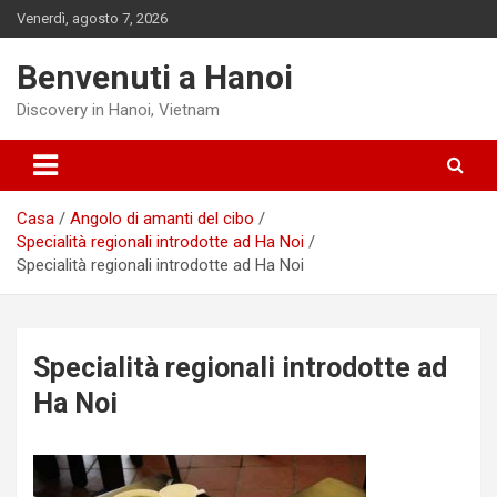
Salta
Venerdì, agosto 7, 2026
al
contenuto
Benvenuti a Hanoi
Discovery in Hanoi, Vietnam
Casa
Angolo di amanti del cibo
Specialità regionali introdotte ad Ha Noi
Specialità regionali introdotte ad Ha Noi
Specialità regionali introdotte ad
Ha Noi