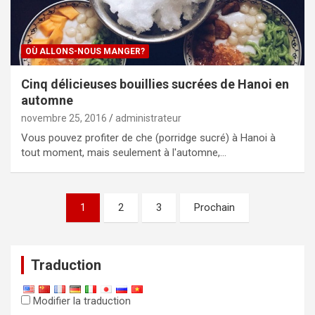
OÙ ALLONS-NOUS MANGER?
Cinq délicieuses bouillies sucrées de Hanoi en
automne
novembre 25, 2016
administrateur
Vous pouvez profiter de che (porridge sucré) à Hanoi à
tout moment, mais seulement à l'automne,…
Navigation
1
2
3
Prochain
des
articles
Traduction
Modifier la traduction