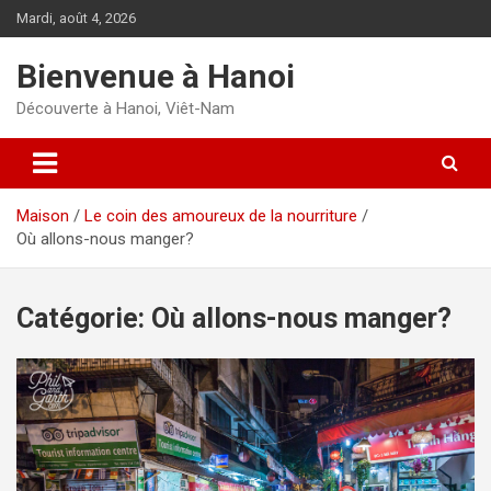
Aller
Mardi, août 4, 2026
au
contenu
Bienvenue à Hanoi
Découverte à Hanoi, Viêt-Nam
Maison
Le coin des amoureux de la nourriture
Où allons-nous manger?
Catégorie:
Où allons-nous manger?